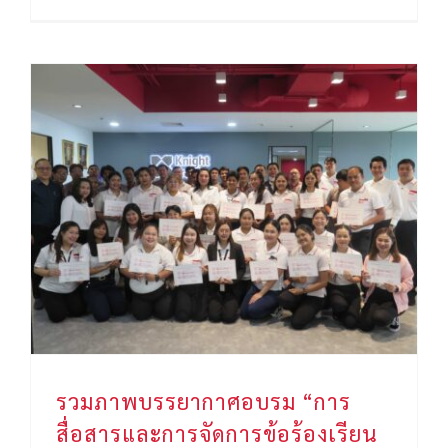
รวมภาพบรรยากาศอบรม “การสื่อสารและการจัดการข้อร้องเรียน เพื่อสร้างความประทับใจให้กับลูกค้า และอบรมงานบัญชีเบื้องต้น”
รวมภาพบรรยากาศอบรม “การ
สื่อสารและการจัดการข้อร้องเรียน